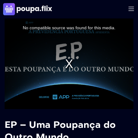
This
is
a
No compatible source was found for this media.
modal
window.
EP – Uma Poupança do
Outro Mundo