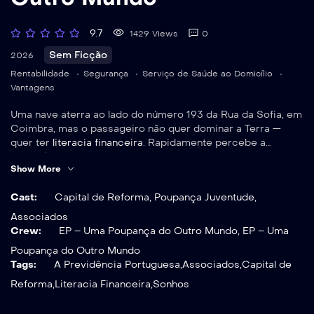
9.7
1429 Views
0
Sem Ficção
2026
Rentabilidade
Segurança
Serviço de Saúde ao Domicílio
Vantagens
Uma nave aterra ao lado do número 193 da Rua da Sofia, em
Coimbra, mas o passageiro não quer dominar a Terra —
quer ter
literacia financeira
. Rapidamente percebe a
importância de investir em
soluções de poupança
e poder
Saiba mais sobre
Capital de Reforma
!
Show More
fazê-lo de uma forma ajustada a cada etapa da sua vida.
Num encontro imediato torna-se
Associado
. Agora está
Conheça todas as soluções de poupança em:
Cast:
Capital de Reforma
,
Poupança Juventude
,
pronto para cuidar da sua saúde, com uma
clínica exclusiva
https://www.aprevidenciaportuguesa.pt/campanha-
com preços competitivos e um
serviço de saúde ao
Associados
poupanca-digna-de-premio/
domicílio
de adesão gratuita e com oferta da mensalidade.
Crew:
EP – Uma Poupança do Outro Mundo
,
EP – Uma
Sabendo que a sua Associação Mutualista contribui
Poupança do Outro Mundo
ativamente para causas sociais, está pronto para partir. Mas
Tags:
A Previdência Portuguesa
,
Associados
,
Capital de
será capaz de resistir a mais de 200
descontos
na rede de
parceiros?
Reforma
,
Literacia Financeira
,
Sonhos